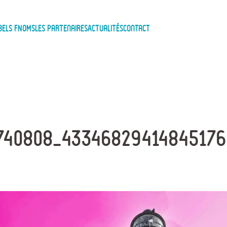
bels FNOMS
Les Partenaires
Actualités
Contact
740808_43346829414845176