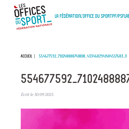
Panneau de gestion des cookies
Skip to main content
La Fédération
L'Office du Sport
PF/PSF
La
Accueil
554677592_710248888740808_4334682941484517683_n
554677592_710248888
Écrit le
30/09/2025
.