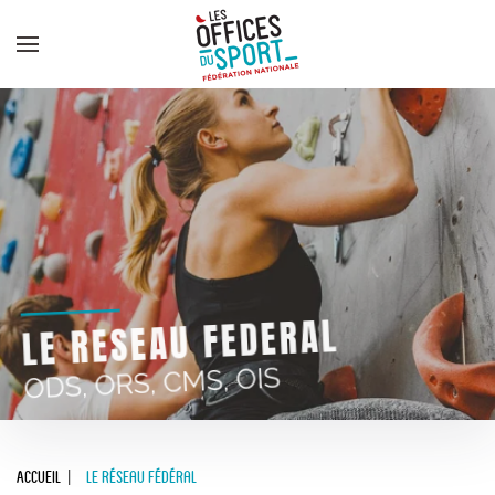
Panneau de gestion des cookies
Skip to main content
LE RESEAU FEDERAL
ODS, ORS, CMS, OIS
Accueil
Le réseau fédéral