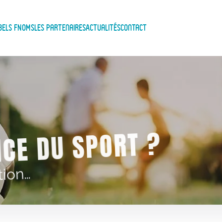
bels FNOMS
Les Partenaires
Actualités
Contact
ICE DU SPORT ?
tion…