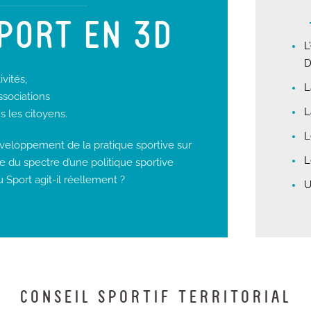
SPORT EN 3D
L
D
ivités,
L
ssociations
L
s les citoyens.
L
veloppement de la pratique sportive sur
L
le du spectre d’une politique sportive
 Sport agit-il réellement ?
U
CONSEIL SPORTIF TERRITORIAL