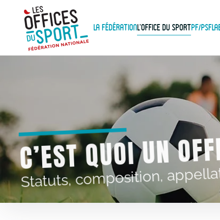
Panneau de gestion des cookies
Skip to main content
La Fédération
L'Office du Sport
PF/PSF
La
C’EST QUOI UN OFF
Statuts, composition, appella