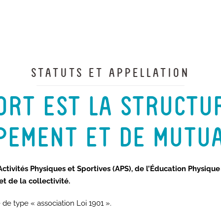
STATUTS ET APPELLATION
PORT EST LA STRUCTU
PEMENT ET DE MUTUA
Activités Physiques et Sportives (APS), de l’Éducation Physique
t de la collectivité.
e de type « association Loi 1901 ».