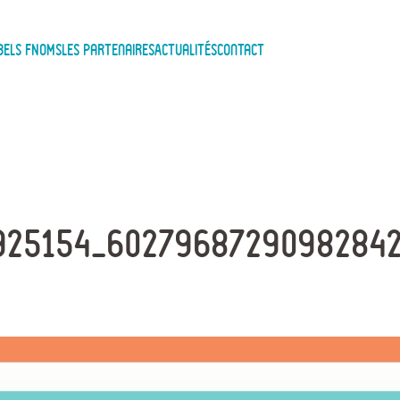
bels FNOMS
Les Partenaires
Actualités
Contact
925154_6027968729098284