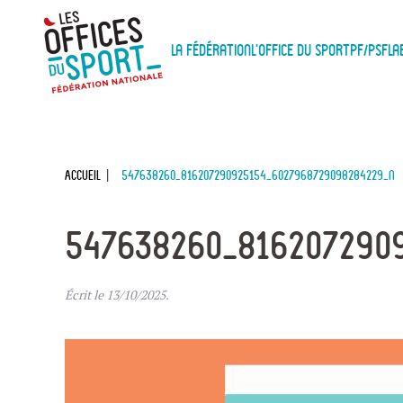
Panneau de gestion des cookies
Skip to main content
La Fédération
L'Office du Sport
PF/PSF
La
Accueil
547638260_816207290925154_6027968729098284229_n
547638260_816207290
Écrit le
13/10/2025
.