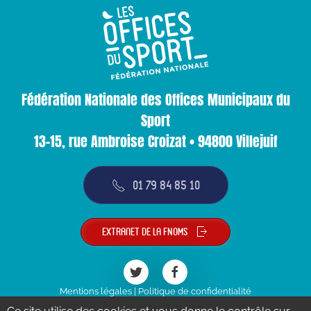
Fédération Nationale des Offices Municipaux du
Sport
13-15, rue Ambroise Croizat • 94800 Villejuif
01 79 84 85 10
Extranet de la FNOMS
Mentions légales
|
Politique de confidentialité
© FNOMS 2023