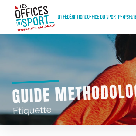
Panneau de gestion des cookies
Skip to main content
La Fédération
L'Office du Sport
PF/PSF
La
GUIDE METHODOLO
Etiquette