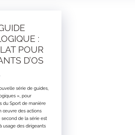
GUIDE
OGIQUE :
LAT POUR
ANTS D’OS
s
velle série de guides,
giques », pour
s du Sport de manière
en œuvre des actions
e second de la série est
à usage des dirigeants