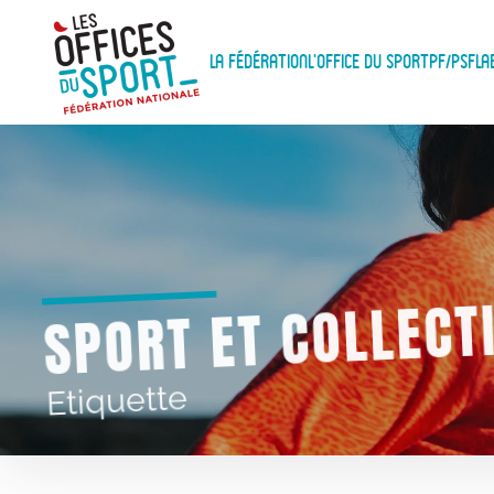
Panneau de gestion des cookies
Skip to main content
La Fédération
L'Office du Sport
PF/PSF
La
SPORT ET COLLECT
Etiquette