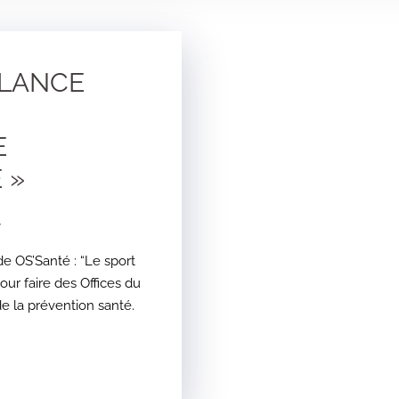
 LANCE
E
 »
s
e OS’Santé : “Le sport
pour faire des Offices du
de la prévention santé.