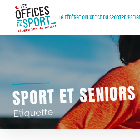
Panneau de gestion des cookies
Skip to main content
La Fédération
L'Office du Sport
PF/PSF
La
SPORT ET SENIORS
Etiquette