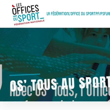
Panneau de gestion des cookies
Skip to main content
La Fédération
L'Office du Sport
PF/PSF
La
OS’ TOUS AU SPOR