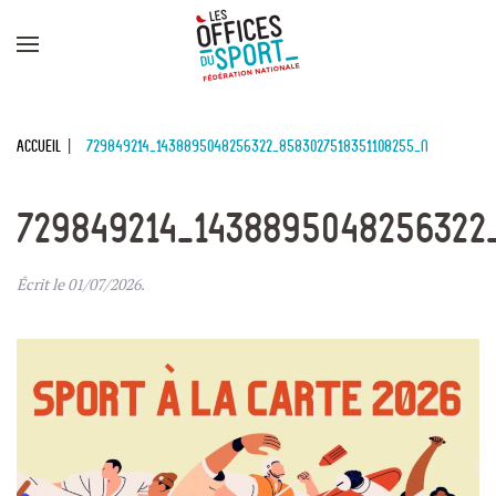
Panneau de gestion des cookies
Skip to main content
Accueil
729849214_1438895048256322_8583027518351108255_n
729849214_1438895048256322
Écrit le
01/07/2026
.