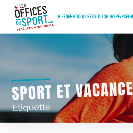
Panneau de gestion des cookies
Skip to main content
La Fédération
L'Office du Sport
PF/PSF
La
SPORT ET VACANC
Etiquette